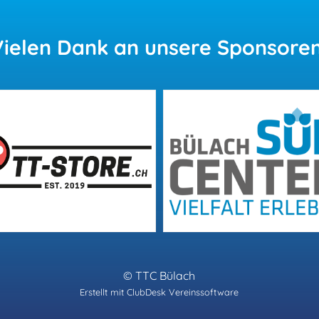
Vielen
Dank an unsere Sponsoren
© TTC Bülach
Erstellt mit ClubDesk Vereinssoftware