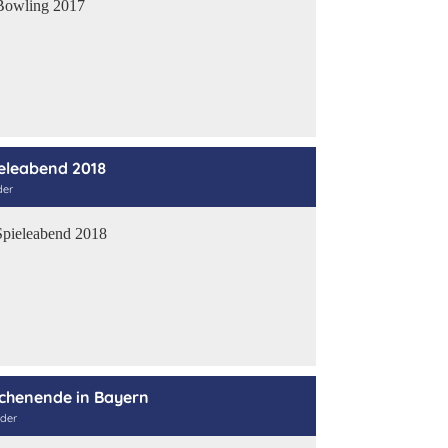
eleabend 2018
der
henende in Bayern
lder