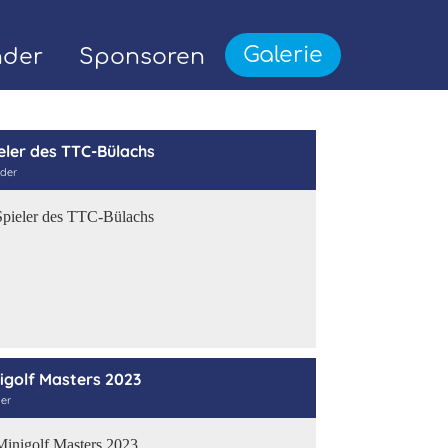
Galerie
nder
Sponsoren
eler des TTC-Bülachs
lder
igolf Masters 2023
der