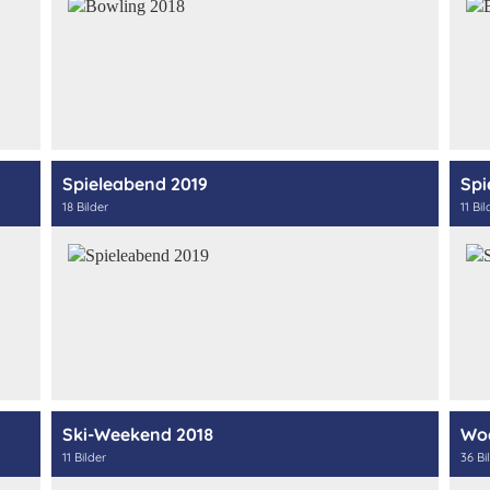
Spieleabend 2019
Spi
18 Bilder
11 Bil
Ski-Weekend 2018
Woc
11 Bilder
36 Bi