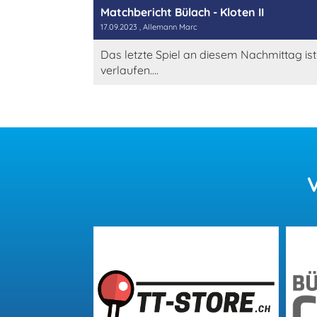
Matchbericht Bülach - Kloten II
17.09.2023
, Allemann Marc
Das letzte Spiel an diesem Nachmittag ist
verlaufen....