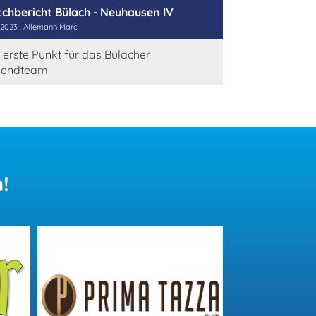
chbericht Bülach - Neuhausen IV
.2023
, Allemann Marc
 erste Punkt für das Bülacher
gendteam
!