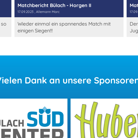
Matchbericht Bülach - Horgen II
Mat
17.09.2023
, Allemann Marc
17.09
 so
Wieder einmal ein spannendes Match mit
Der
einigen Siegen!!!
Ju
Vielen
Dank an unsere Sponsoren