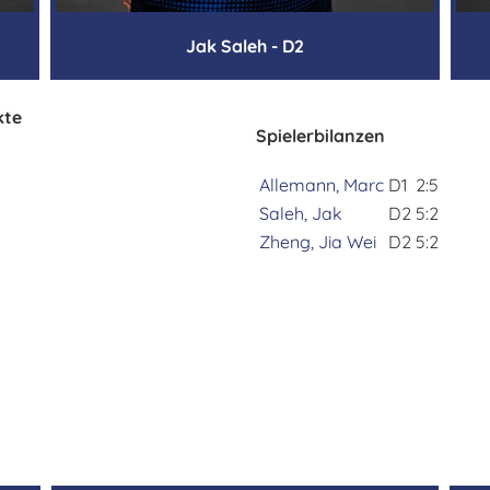
Jak Saleh - D2
kte
Spielerbilanzen
Allemann, Marc
D1
2:5
Saleh, Jak
D2
5:2
Zheng, Jia Wei
D2
5:2