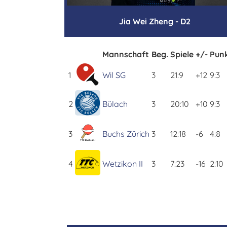
Jia Wei Zheng - D2
Mannschaft
Beg.
Spiele
+/-
Pun
1
Wil SG
3
21:9
+12
9:3
2
Bülach
3
20:10
+10
9:3
3
Buchs Zürich
3
12:18
-6
4:8
4
Wetzikon II
3
7:23
-16
2:10